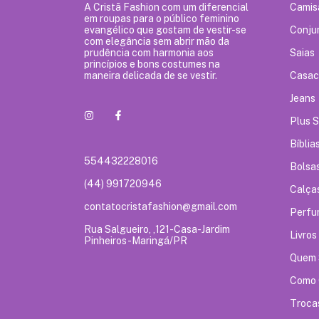
A Cristã Fashion com um diferencial
Camis
em roupas para o público feminino
evangélico que gostam de vestir-se
Conju
com elegância sem abrir mão da
prudência com harmonia aos
Saias
princípios e bons costumes na
maneira delicada de se vestir.
Casac
Jeans
Plus S
Bíblia
554432228016
Bolsa
(44) 991720946
Calça
contatocristafashion@gmail.com
Perfu
Rua Salgueiro, ,121-Casa-Jardim
Livros
Pinheiros-Maringá/PR
Quem
Como 
Troca