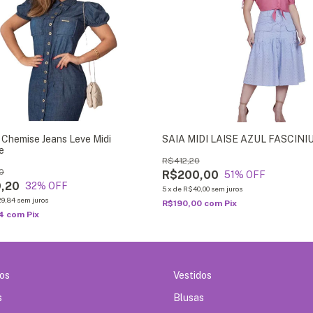
 Chemise Jeans Leve Midi
SAIA MIDI LAISE AZUL FASCINI
e
R$412,20
0
R$200,00
51
% OFF
,20
32
% OFF
5
x
de
R$40,00
sem juros
9,84
sem juros
R$190,00
com
Pix
74
com
Pix
dos
Vestidos
s
Blusas