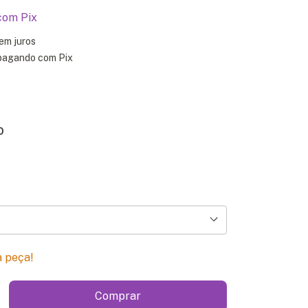
com
Pix
em juros
agando com Pix
O
a peça!