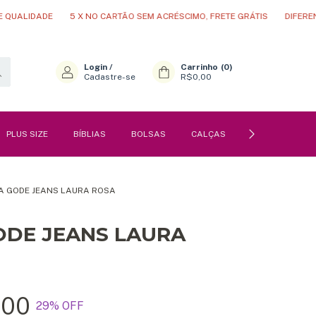
DE
5 X NO CARTÃO SEM ACRÉSCIMO, FRETE GRÁTIS
DIFERENCIAL NA 
Login
/
Carrinho
(
0
)
Cadastre-se
R$0,00
PLUS SIZE
BÍBLIAS
BOLSAS
CALÇAS
PERFUMES
A GODE JEANS LAURA ROSA
ODE JEANS LAURA
,00
29
% OFF