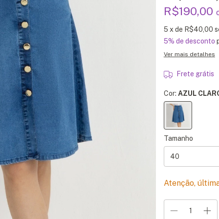
R$190,00
5
x de
R$40,00
s
5% de desconto
p
Ver mais detalhes
Frete grátis
Cor:
AZUL CLAR
Tamanho
Atenção, últim