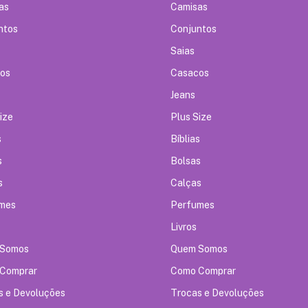
as
Camisas
ntos
Conjuntos
Saias
os
Casacos
Jeans
ize
Plus Size
s
Bíblias
s
Bolsas
s
Calças
mes
Perfumes
Livros
 Somos
Quem Somos
Comprar
Como Comprar
s e Devoluções
Trocas e Devoluções