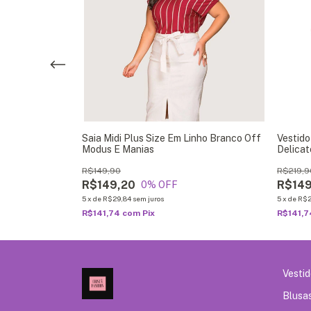
aura Rosa
Saia Midi Plus Size Em Linho Branco Off
Vestido
Modus E Manias
Delicat
R$149,90
R$219,9
R$149,20
R$149
0
% OFF
5
x
de
R$29,84
sem juros
5
x
de
R$2
R$141,74
com
Pix
R$141,
Vesti
Blusa