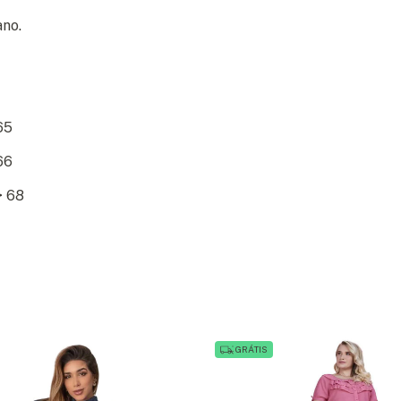
no.
65
66
> 68
GRÁTIS