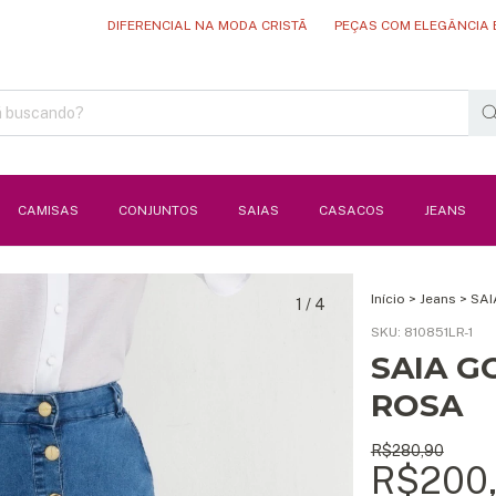
DIFERENCIAL NA MODA CRISTÃ
PEÇAS COM ELEGÂNCIA E QUALIDA
CAMISAS
CONJUNTOS
SAIAS
CASACOS
JEANS
Início
>
Jeans
>
SAI
1
/
4
SKU:
810851LR-1
SAIA G
ROSA
R$280,90
R$200