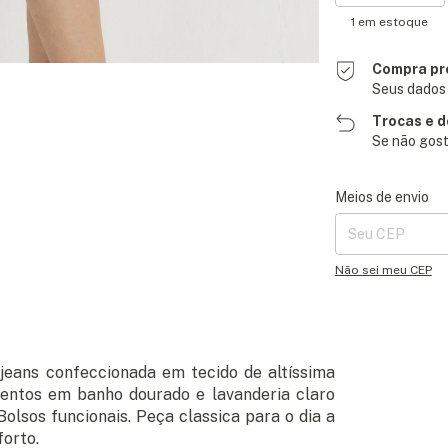
1
em estoque
Compra pr
Seus dados 
Trocas e 
Se não gost
Entregas para o CE
Meios de envio
Não sei meu CEP
jeans confeccionada em tecido de altíssima
amentos em banho dourado e lavanderia claro
olsos funcionais. Peça classica para o dia a
forto.