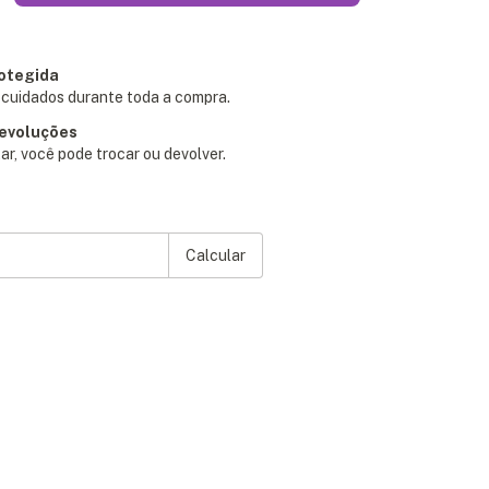
otegida
cuidados durante toda a compra.
devoluções
ar, você pode trocar ou devolver.
P:
Alterar CEP
Calcular