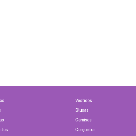
dos
Vestidos
s
Blusas
as
Camisas
ntos
Conjuntos