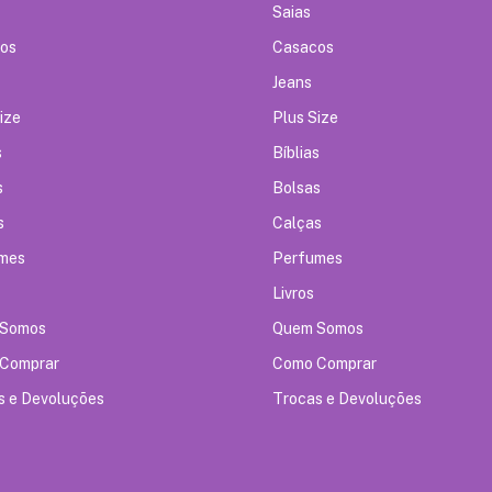
Saias
os
Casacos
Jeans
ize
Plus Size
s
Bíblias
s
Bolsas
s
Calças
mes
Perfumes
Livros
 Somos
Quem Somos
Comprar
Como Comprar
s e Devoluções
Trocas e Devoluções