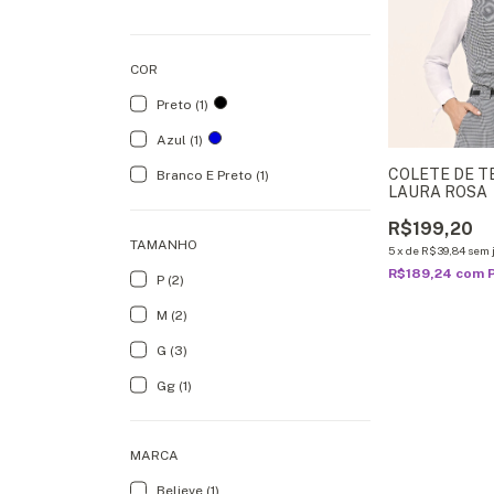
COR
Preto (1)
Azul (1)
COLETE DE T
Branco E Preto (1)
LAURA ROSA
R$199,20
TAMANHO
5
x
de
R$39,84
sem 
R$189,24
com
P (2)
M (2)
G (3)
Gg (1)
MARCA
Believe (1)