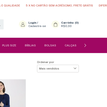
QUALIDADE
5 X NO CARTÃO SEM ACRÉSCIMO, FRETE GRÁTIS
DIFEREN
Login
/
Carrinho
(
0
)
Cadastre-se
R$0,00
PLUS SIZE
BÍBLIAS
BOLSAS
CALÇAS
PERFUMES
Ordenar por