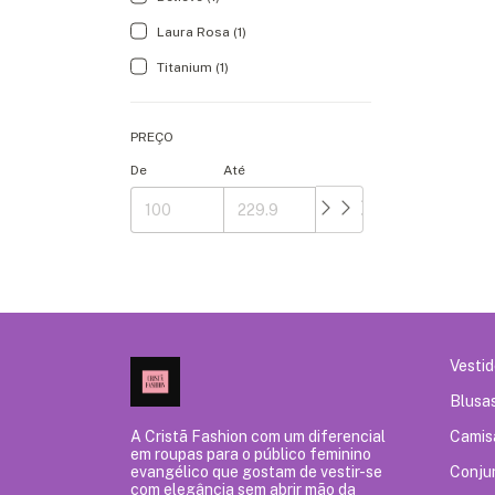
Laura Rosa (1)
Titanium (1)
PREÇO
De
Até
Vesti
Blusa
A Cristã Fashion com um diferencial
Camis
em roupas para o público feminino
evangélico que gostam de vestir-se
Conju
com elegância sem abrir mão da