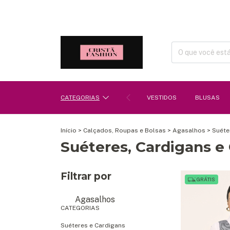
CATEGORIAS
VESTIDOS
BLUSAS
Início
>
Calçados, Roupas e Bolsas
>
Agasalhos
>
Suéte
Suéteres, Cardigans e
Filtrar por
GRÁTIS
Agasalhos
CATEGORIAS
Suéteres e Cardigans