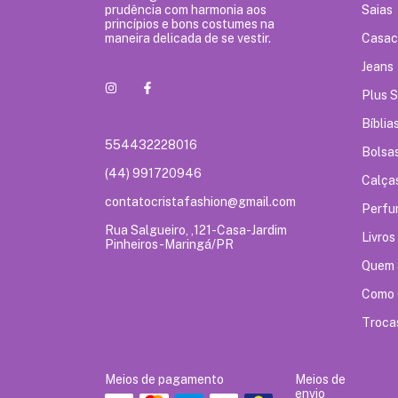
prudência com harmonia aos
Saias
princípios e bons costumes na
maneira delicada de se vestir.
Casac
Jeans
Plus S
Bíblia
554432228016
Bolsa
(44) 991720946
Calça
contatocristafashion@gmail.com
Perfu
Rua Salgueiro, ,121-Casa-Jardim
Livros
Pinheiros-Maringá/PR
Quem
Como 
Troca
Meios de pagamento
Meios de
envio