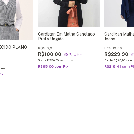
Cardigan Em Malha Canelado
Cardigan Malh
Preto Ungida
Jeans
ECIDO PLANO
R$139,90
R$289,90
R$100,00
R$229,90
29
% OFF
2
5
x
de
R$20,00
sem juros
5
x
de
R$45,98
sem j
R$95,00
com
Pix
R$218,41
com
P
juros
Pix