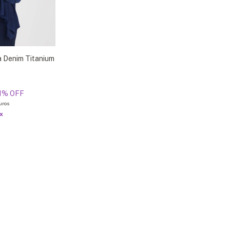
a Denim Titanium
1
% OFF
uros
ix