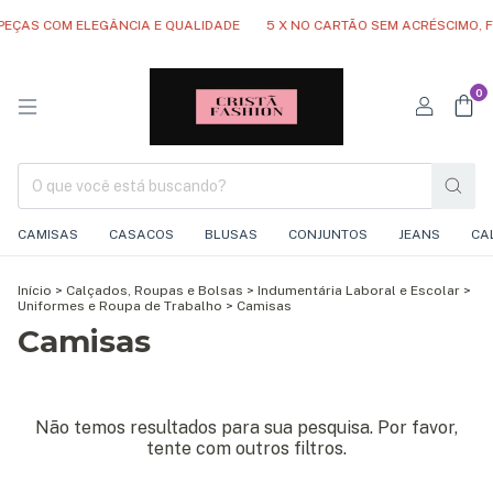
EÇAS COM ELEGÂNCIA E QUALIDADE
5 X NO CARTÃO SEM ACRÉSCIMO, FR
0
CAMISAS
CASACOS
BLUSAS
CONJUNTOS
JEANS
CA
Início
>
Calçados, Roupas e Bolsas
>
Indumentária Laboral e Escolar
>
Uniformes e Roupa de Trabalho
>
Camisas
Camisas
Não temos resultados para sua pesquisa. Por favor,
tente com outros filtros.