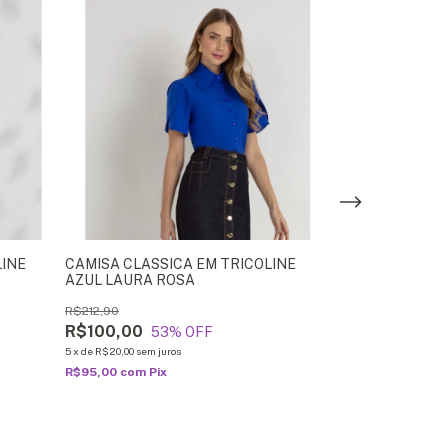
GRÁTIS
LINE
CAMISA CLASSICA EM TRICOLINE
Vestido Salopet
AZUL LAURA ROSA
R$369,80
R$212,90
R$200,00
4
R$100,00
53
% OFF
5
x
de
R$40,00
sem ju
5
x
de
R$20,00
sem juros
R$190,00
com
Pi
R$95,00
com
Pix