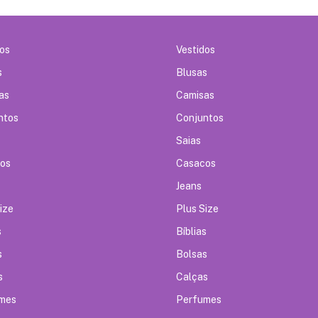
dos
Vestidos
s
Blusas
as
Camisas
ntos
Conjuntos
Saias
os
Casacos
Jeans
ize
Plus Size
s
Bíblias
s
Bolsas
s
Calças
mes
Perfumes