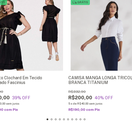
TIS
GRÁTIS
to Clochard Em Tecido
CAMISA MANGA LONGA TRICO
ado Fascinius
BRANCA TITANIUM
90
R$332,90
0,00
R$200,00
39
% OFF
40
% OFF
0,00
sem juros
5
x
de
R$40,00
sem juros
00
com
Pix
R$190,00
com
Pix