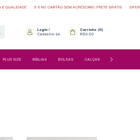
QUALIDADE
5 X NO CARTÃO SEM ACRÉSCIMO, FRETE GRÁTIS
DIFERENC
Login
/
Carrinho
(
0
)
Cadastre-se
R$0,00
PLUS SIZE
BÍBLIAS
BOLSAS
CALÇAS
PERFUMES