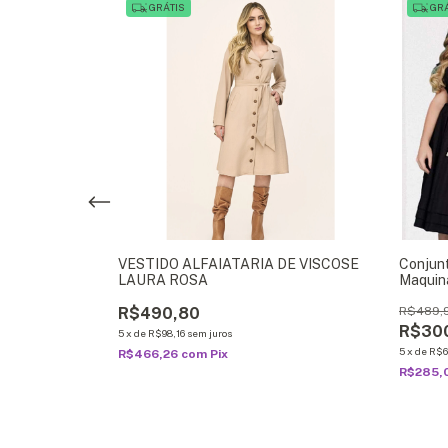
GRÁTIS
GRÁ
ESTAMPADO
VESTIDO ALFAIATARIA DE VISCOSE
Conjun
LAURA ROSA
Maquin
R$490,80
R$489,
R$30
5
x
de
R$98,16
sem juros
5
x
de
R$6
R$466,26
com
Pix
R$285,