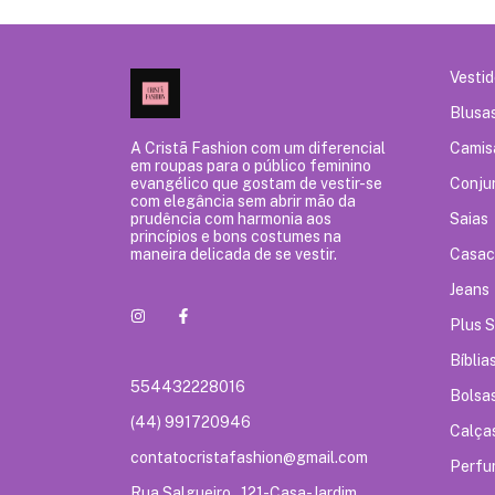
Vesti
Blusa
A Cristã Fashion com um diferencial
Camis
em roupas para o público feminino
evangélico que gostam de vestir-se
Conju
com elegância sem abrir mão da
prudência com harmonia aos
Saias
princípios e bons costumes na
maneira delicada de se vestir.
Casac
Jeans
Plus S
Bíblia
554432228016
Bolsa
(44) 991720946
Calça
contatocristafashion@gmail.com
Perfu
Rua Salgueiro, ,121-Casa-Jardim