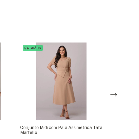
GRÁTIS
GRÁTIS
Conjunto Midi com Pala Assimétrica Tata
Conjunto Cloch
Martello
Maquinado Fasc