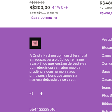
R$539,90
R$48
R$300,00
44
% OFF
5
x
de
R$9
5
x
de
R$60,00
sem juros
R$456,
R$285,00
com
Pix
Vesti
Blusa
A Cristã Fashion com um diferencial
Camis
em roupas para o público feminino
evangélico que gostam de vestir-se
Conju
com elegância sem abrir mão da
prudência com harmonia aos
Saias
princípios e bons costumes na
maneira delicada de se vestir.
Casac
Jeans
Plus S
Bíblia
554432228016
Bolsa