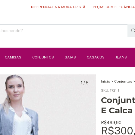
DIFERENCIAL NA MODA CRISTÃ
PEÇAS COM ELEGÂNCIA E QUALI
CAMISAS
CONJUNTOS
SAIAS
CASACOS
JEANS
Início
>
Conjuntos
1
/
5
SKU:
1721-1
Conjunt
E Calca
R$499,90
R$300