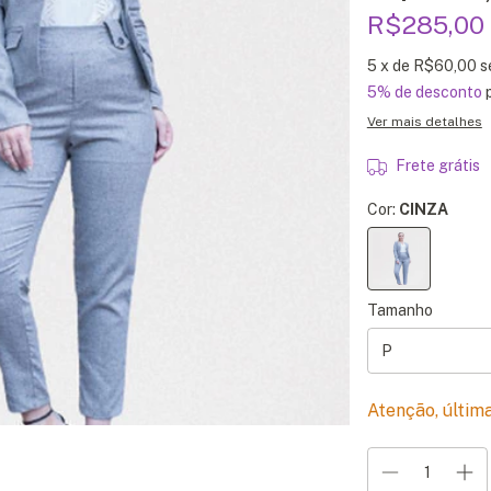
R$285,00
5
x de
R$60,00
s
5% de desconto
p
Ver mais detalhes
Frete grátis
Cor:
CINZA
Tamanho
Atenção, últim