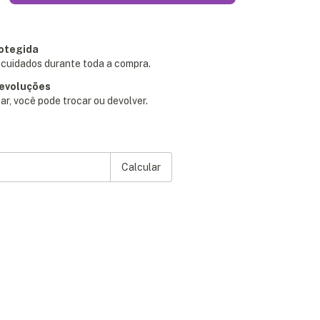
otegida
cuidados durante toda a compra.
devoluções
ar, você pode trocar ou devolver.
P:
Alterar CEP
Calcular