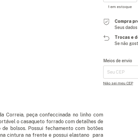
1
em estoque
Compra pr
Seus dados 
Trocas e 
Se não gost
Entregas para o CE
Meios de envio
Não sei meu CEP
a Correia, peça confeccinada no linho com
ortável o casaqueto forrado com detalhes de
o de bolsos. Possui fechamento com botões
na cintura na frente e possui elastano para