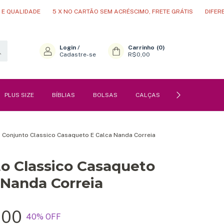
DADE
5 X NO CARTÃO SEM ACRÉSCIMO, FRETE GRÁTIS
DIFERENCIAL N
Login
/
Carrinho
(
0
)
Cadastre-se
R$0,00
PLUS SIZE
BÍBLIAS
BOLSAS
CALÇAS
PERFUMES
>
Conjunto Classico Casaqueto E Calca Nanda Correia
o Classico Casaqueto
 Nanda Correia
,00
40
% OFF