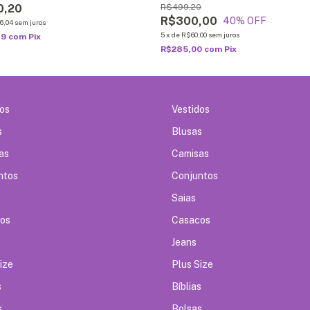
0,20
R$499,20
R$300,00
40
% OFF
6,04
sem juros
5
x
de
R$60,00
sem juros
19
com
Pix
R$285,00
com
Pix
dos
Vestidos
s
Blusas
as
Camisas
ntos
Conjuntos
Saias
os
Casacos
Jeans
ize
Plus Size
s
Bíblias
s
Bolsas