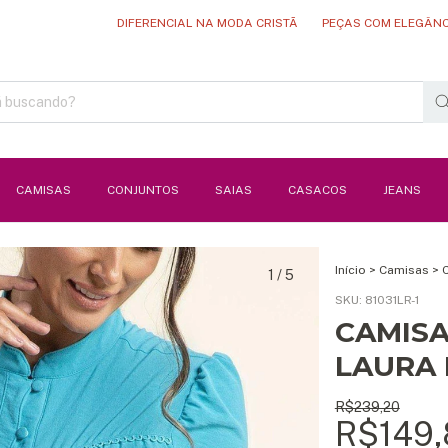
DIFERENCIAL NA MODA CRISTÃ
PEÇAS COM ELEGÂNCIA E QUA
CAMISAS
CONJUNTOS
SAIAS
CASACOS
JEANS
Início
>
Camisas
>
1
/
5
SKU:
81031LR-1
CAMISA
LAURA
R$239,20
R$149,