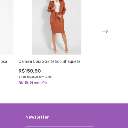
Rosa
Camisa Couro Sintético Shaquete
CAMISA CLAS
LONGA FASCIN
R$159,90
R$329,90
5
x
de
R$31,98
sem juros
R$200,00
3
R$151,91
com
Pix
5
x
de
R$40,00
sem ju
R$190,00
com
Pi
Newsletter