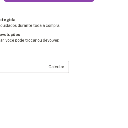
otegida
cuidados durante toda a compra.
devoluções
ar, você pode trocar ou devolver.
P:
Alterar CEP
Calcular