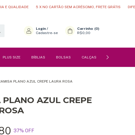
LIDADE
5 X NO CARTÃO SEM ACRÉSCIMO, FRETE GRÁTIS
DIFERENCIAL
Login
/
Carrinho
(
0
)
Cadastre-se
R$0,00
PLUS SIZE
BÍBLIAS
BOLSAS
CALÇAS
PERFUMES
CAMISA PLANO AZUL CREPE LAURA ROSA
 PLANO AZUL CREPE
 ROSA
80
37
% OFF