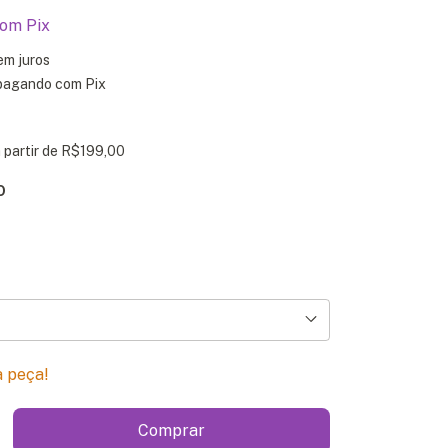
com
Pix
em juros
agando com Pix
 partir de
R$199,00
O
a peça!