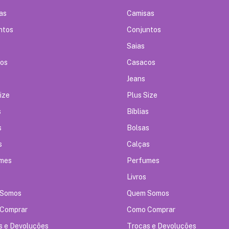
as
Camisas
ntos
Conjuntos
Saias
os
Casacos
Jeans
ize
Plus Size
s
Bíblias
s
Bolsas
s
Calças
mes
Perfumes
Livros
 Somos
Quem Somos
Comprar
Como Comprar
s e Devoluções
Trocas e Devoluções