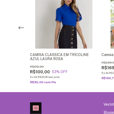
 VERDE MANGA
CAMISA CLASSICA EM TRICOLINE
Camisa
AZUL LAURA ROSA
R$249,
R$212,90
R$169
R$100,00
53
% OFF
5
x
de
R$3
5
x
de
R$20,00
sem juros
R$160,
R$95,00
com
Pix
Vesti
Blusa