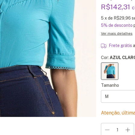
R$142,31
5
x de
R$29,96
s
5% de desconto
p
Ver mais detalhes
Frete grátis
a
Cor:
AZUL CLAR
Tamanho
Atenção, últim