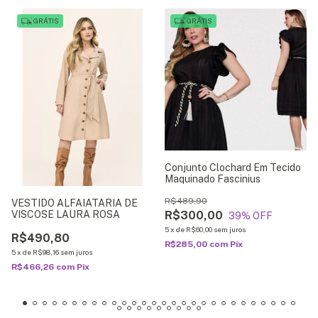
GRÁTIS
GRÁTIS
Conjunto Clochard Em Tecido
Maquinado Fascinius
R$489,90
VESTIDO ALFAIATARIA DE
VISCOSE LAURA ROSA
R$300,00
39
% OFF
5
x
de
R$60,00
sem juros
R$490,80
R$285,00
com
Pix
5
x
de
R$98,16
sem juros
R$466,26
com
Pix